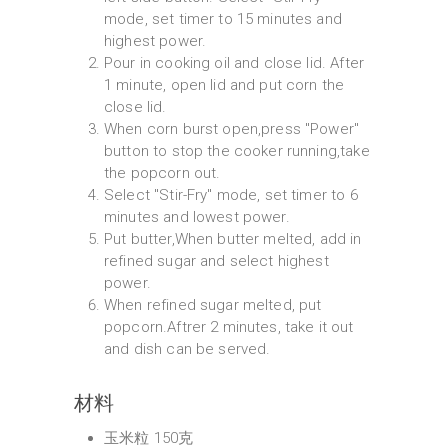
mode, set timer to 15 minutes and
highest power.
Pour in cooking oil and close lid. After
1 minute, open lid and put corn the
close lid.
When corn burst open,press "Power"
button to stop the cooker running,take
the popcorn out.
Select "Stir-Fry" mode, set timer to 6
minutes and lowest power.
Put butter,When butter melted, add in
refined sugar and select highest
power.
When refined sugar melted, put
popcorn.Aftrer 2 minutes, take it out
and dish can be served.
材料
玉米粒 150克