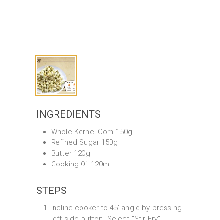
INGREDIENTS
Whole Kernel Corn 150g
Refined Sugar 150g
Butter 120g
Cooking Oil 120ml
STEPS
Incline cooker to 45' angle by pressing
left side button. Select "Stir-Fry"