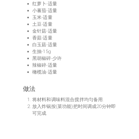
红萝卜-适量
小蕃茄-适量
玉米-适量
土豆-适量
金针菇-适量
香菇-适量
白玉菇-适量
生抽-15g
黑胡椒碎-少许
辣椒碎-适量
橄榄油-适量
做法
将材料和调味料混合搅拌均匀备用.
放入炸锅按(菜功能)把时间调成20分钟即
可完成.