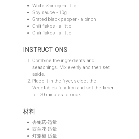
White Shimeji -a little
Soy sauce - 10g
Grated black pepper - a pinch
Chili flakes - a little
Chili flakes - a little
INSTRUCTIONS
Combine the ingredients and
seasonings. Mix evenly and then set
aside.
Place it in the fryer, select the
Vegetables function and set the timer
for 20 minutes to cook
材料
杏鲍菇-适量
西兰花-适量
灯笼椒-适量