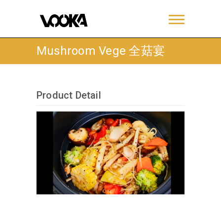
Mushroom Vege 全菇宴
Product Detail