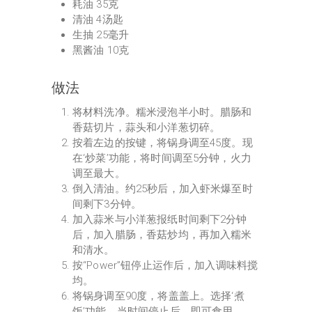
耗油 35克
清油 4汤匙
生抽 25毫升
黑酱油 10克
做法
将材料洗净。糯米浸泡半小时。腊肠和
香菇切片，蒜头和小洋葱切碎。
按着左边的按键，将锅身调至45度。现
在‘炒菜’功能，将时间调至5分钟，火力
调至最大。
倒入清油。约25秒后，加入虾米爆至时
间剩下3分钟。
加入蒜米与小洋葱报纸时间剩下2分钟
后，加入腊肠，香菇炒均，再加入糯米
和清水。
按“Power”钮停止运作后，加入调味料搅
均。
将锅身调至90度，将盖盖上。选择‘煮
饭’功能，当时间停止后，即可食用。