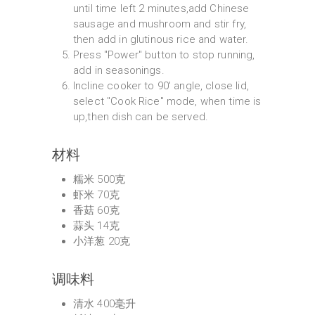
until time left 2 minutes,add Chinese
sausage and mushroom and stir fry,
then add in glutinous rice and water.
Press "Power" button to stop running,
add in seasonings.
Incline cooker to 90' angle, close lid,
select "Cook Rice" mode, when time is
up,then dish can be served.
材料
糯米 500克
虾米 70克
香菇 60克
蒜头 14克
小洋葱 20克
调味料
清水 400毫升