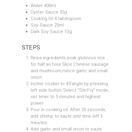
Water 400ml
Oyster Sauce 35g
Cooking Oil 4 tablespoon
Soy Sauce 25ml
Dark Soy Sauce 10g
STEPS
Rinse ingredients,soak glutinous rice
for half an hour.Slice Chinese sausage
and mushroom,mince garlic and small
onion.
Incline cooker to 45'angle by pressing
left side button.Select "Stir-Fry" mode,
set timer to 5 minutes and highest
power.
Pour in cooking oil. After 25 seconds,
add shrimp to saute until time left 3
minutes.
Add garlic and small onion to saute