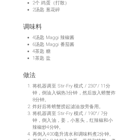
2个 鸡蛋（打散）
2汤匙 葱花碎
调味料
4汤匙 Maggi 辣椒酱
6汤匙 Maggi 番茄酱
4茶匙 糖
1茶匙 盐
做法
将机器调至 Stir-Fry 模式 / 230°/ 11分
钟，倒油入锅热3分钟，然后放入螃蟹炸
8分钟。
炸好后将螃蟹捞起滤油放旁备用。
将机器调至 Stir-Fry 模式 / 190°/ 7分
钟，倒入油，姜，小葱头，红辣椒和小
辣椒炒4分钟。
再倒入400毫升清水和调味料煮2分钟。