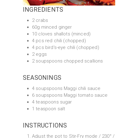
INGREDIENTS
2 crabs
60g minced ginger
10 cloves shallots (minced)
4 pcs red chili (chopped)
4 pcs bird's-eye chili (chopped)
2 eggs
2 soupspoons chopped scallions
SEASONINGS
4 soupspoons Maggi chili sauce
6 soupspoons Maggi tomato sauce
4 teaspoons sugar
1 teaspoon salt
INSTRUCTIONS
Adjust the pot to Stir-Fry mode / 230° /