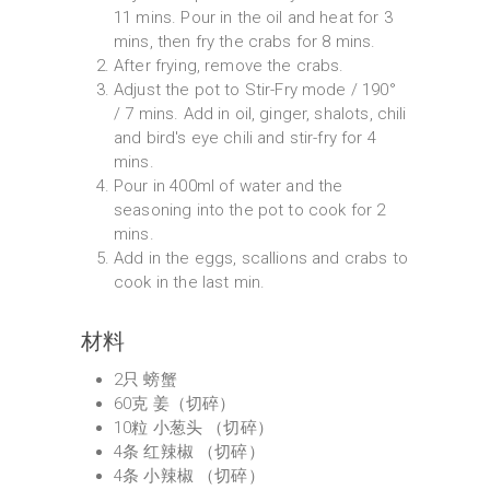
11 mins. Pour in the oil and heat for 3
mins, then fry the crabs for 8 mins.
After frying, remove the crabs.
Adjust the pot to Stir-Fry mode / 190°
/ 7 mins. Add in oil, ginger, shalots, chili
and bird's eye chili and stir-fry for 4
mins.
Pour in 400ml of water and the
seasoning into the pot to cook for 2
mins.
Add in the eggs, scallions and crabs to
cook in the last min.
材料
2只 螃蟹
60克 姜（切碎）
10粒 小葱头 （切碎）
4条 红辣椒 （切碎）
4条 小辣椒 （切碎）